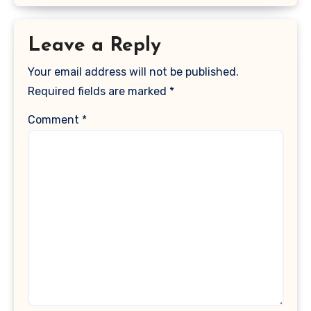
Leave a Reply
Your email address will not be published.
Required fields are marked
*
Comment
*