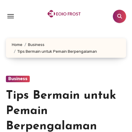
Skip
to
content
Home
Business
Tips Bermain untuk Pemain Berpengalaman
Business
Tips Bermain untuk
Pemain
Berpengalaman