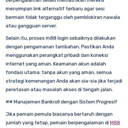
menyimpan link alternatif terbaru agar sesi
bermain tidak terganggu oleh pemblokiran nawala
atau gangguan server.
Selain itu, proses m88 login sebaiknya dilakukan
dengan pengamanan tambahan. Pastikan Anda
menggunakan perangkat pribadi dan koneksi
internet yang aman. Keamanan akun adalah
fondasi utama; tanpa akun yang aman, semua
strategi kemenangan Anda akan sia-sia jika terjadi
peretasan atau masalah akses di tengah jalan.
## Manajemen Bankroll dengan Sistem Progresif
Jika pemain pemula biasanya bertaruh dengan
jumlah yang tetap, pemain berpengalaman di
M88