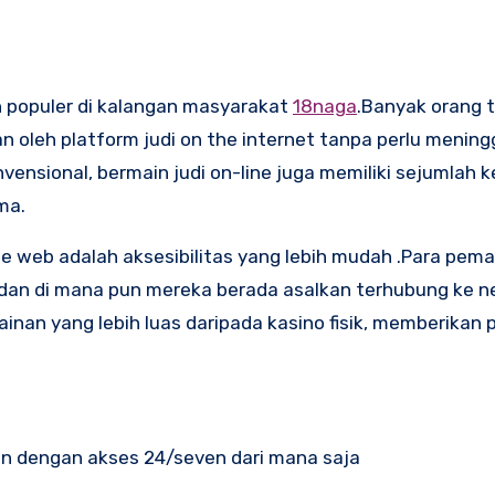
kin populer di kalangan masyarakat
18naga
.Banyak orang 
leh platform judi on the internet tanpa perlu mening
nvensional, bermain judi on-line juga memiliki sejumlah
ma.
e web adalah aksesibilitas yang lebih mudah .Para pema
dan di mana pun mereka berada asalkan terhubung ke ne
mainan yang lebih luas daripada kasino fisik, memberika
n dengan akses 24/seven dari mana saja