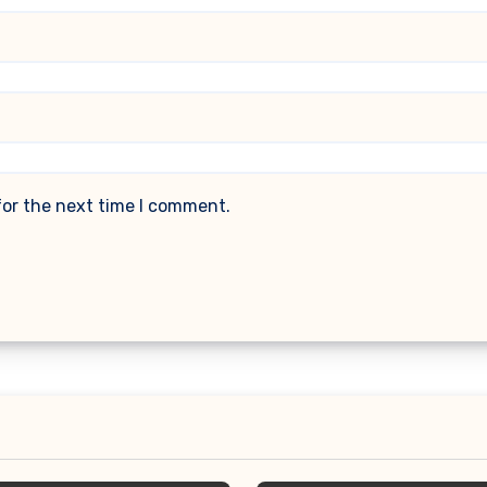
for the next time I comment.