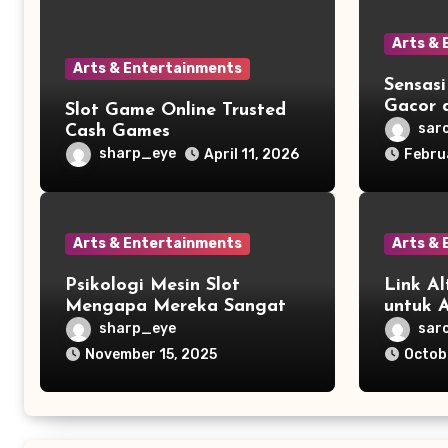
Arts &
Arts & Entertainments
Sensas
Gacor 
Slot Game Online Trusted
Modern
sar
Cash Games
sharp_eye
April 11, 2026
Febru
Arts & Entertainments
Arts &
Psikologi Mesin Slot
Link Al
Mengapa Mereka Sangat
untuk 
Adiktif
Hamba
sharp_eye
sar
November 15, 2025
Octob