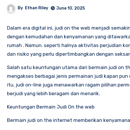
By
Ethan Riley
June 10, 2025
Dalam era digital ini, judi on the web menjadi sema
dengan kemudahan dan kenyamanan yang ditawarkan o
rumah . Namun. seperti halnya aktivitas perjudian ko
dan risiko yang perlu dipertimbangkan dengan seksa
Salah satu keuntungan utama dari bermain judi on th
mengakses berbagai jenis permainan judi kapan pun 
itu, judi on-line juga menawarkan ragam pilihan per
berjudi yang lebih beragam dan menarik.
Keuntungan Bermain Judi On the web
Bermain judi on the internet memberikan kenyamana