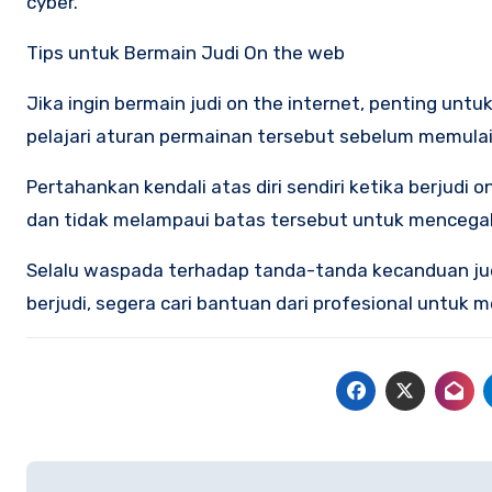
cyber.
Tips untuk Bermain Judi On the web
Jika ingin bermain judi on the internet, penting un
pelajari aturan permainan tersebut sebelum memula
Pertahankan kendali atas diri sendiri ketika berjudi
dan tidak melampaui batas tersebut untuk mencegah
Selalu waspada terhadap tanda-tanda kecanduan jud
berjudi, segera cari bantuan dari profesional untuk
Post