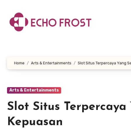
Skip
to
content
Home
Arts & Entertainments
Slot Situs Terpercaya Yang 
Arts & Entertainments
Slot Situs Terpercay
Kepuasan