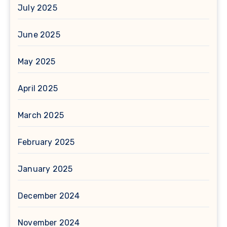
July 2025
June 2025
May 2025
April 2025
March 2025
February 2025
January 2025
December 2024
November 2024