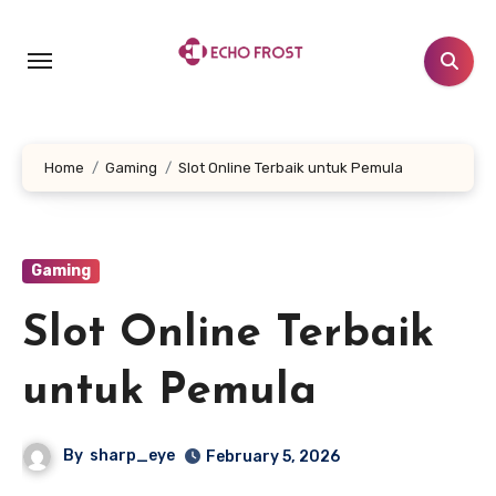
Skip
to
content
Home
Gaming
Slot Online Terbaik untuk Pemula
Gaming
Slot Online Terbaik
untuk Pemula
By
sharp_eye
February 5, 2026