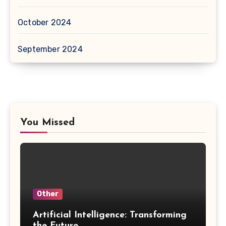
October 2024
September 2024
You Missed
Other
Artificial Intelligence: Transforming
the Future