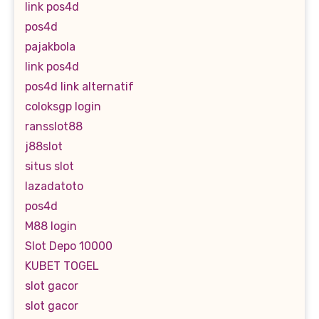
link pos4d
pos4d
pajakbola
link pos4d
pos4d link alternatif
coloksgp login
ransslot88
j88slot
situs slot
lazadatoto
pos4d
M88 login
Slot Depo 10000
KUBET TOGEL
slot gacor
slot gacor