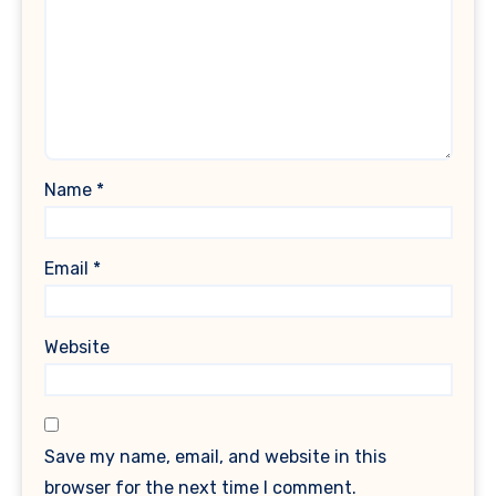
Name
*
Email
*
Website
Save my name, email, and website in this
browser for the next time I comment.