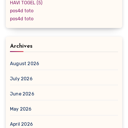
HAVI TOGEL (5)
pos4d toto
pos4d toto
Archives
August 2026
July 2026
June 2026
May 2026
April 2026