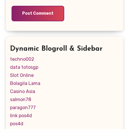
Dynamic Blogroll & Sidebar
techno002
data totosgp
Slot Online
Bolagila Lama
Casino Asia
salmon78
paragon777
link pos4d
pos4d