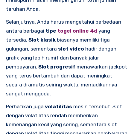
meskipun ini akan mempengaruhi total jumlah
taruhan Anda.
Selanjutnya, Anda harus mengetahui perbedaan
antara berbagai
tipe
togel online 4d
yang
tersedia.
Slot klasik
biasanya memiliki tiga
gulungan, sementara
slot video
hadir dengan
grafik yang lebih rumit dan banyak jalur
pembayaran.
Slot progresif
menawarkan jackpot
yang terus bertambah dan dapat meningkat
secara dramatis seiring waktu, menjadikannya
sangat menggoda.
Perhatikan juga
volatilitas
mesin tersebut. Slot
dengan volatilitas rendah memberikan
kemenangan kecil yang sering, sementara slot
dengan volatilitas tinggi menawarkan pembayaran