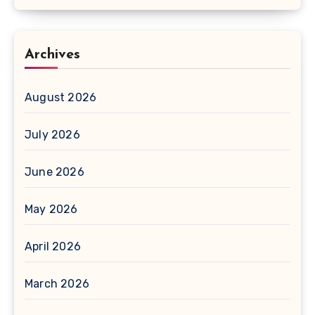
Archives
August 2026
July 2026
June 2026
May 2026
April 2026
March 2026