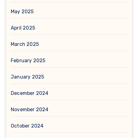
May 2025
April 2025
March 2025
February 2025
January 2025
December 2024
November 2024
October 2024