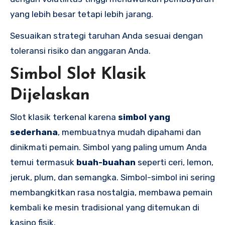
yang lebih besar tetapi lebih jarang.
Sesuaikan strategi taruhan Anda sesuai dengan
toleransi risiko dan anggaran Anda.
Simbol Slot Klasik
Dijelaskan
Slot klasik terkenal karena
simbol yang
sederhana
, membuatnya mudah dipahami dan
dinikmati pemain. Simbol yang paling umum Anda
temui termasuk
buah-buahan
seperti ceri, lemon,
jeruk, plum, dan semangka. Simbol-simbol ini sering
membangkitkan rasa nostalgia, membawa pemain
kembali ke mesin tradisional yang ditemukan di
kasino fisik.