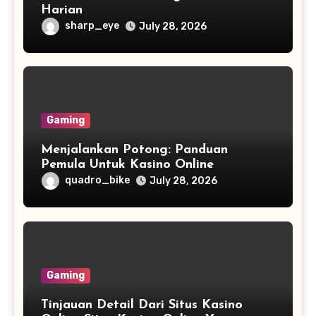
Harian
sharp_eye
July 28, 2026
Gaming
Menjalankan Potong: Panduan
Pemula Untuk Kasino Online
quadro_bike
July 28, 2026
Gaming
Tinjauan Detail Dari Situs Kasino