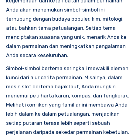
kegembiraan dan keterlibatan dalam permainan.
Anda akan menemukan simbol-simbol ini
terhubung dengan budaya populer, film, mitologi,
atau bahkan tema petualangan. Setiap tema
menciptakan suasana yang unik, menarik Anda ke
dalam permainan dan meningkatkan pengalaman
Anda secara keseluruhan.
Simbol-simbol bertema seringkali mewakili elemen
kunci dari alur cerita permainan. Misalnya, dalam
mesin slot bertema bajak laut, Anda mungkin
menemui peti harta karun, kompas, dan tengkorak.
Melihat ikon-ikon yang familiar ini membawa Anda
lebih dalam ke dalam petualangan, menjadikan
setiap putaran terasa lebih seperti sebuah
perjalanan daripada sekedar permainan kebetulan.