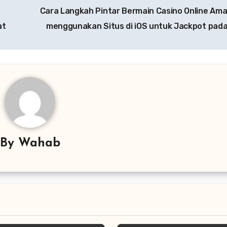
Cara Langkah Pintar Bermain Casino Online Am
at
menggunakan Situs di iOS untuk Jackpot pad
By
Wahab