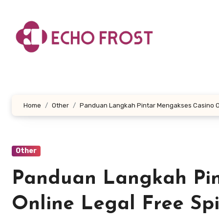
Skip
to
content
Home
Other
Panduan Langkah Pintar Mengakses Casino On
Other
Panduan Langkah Pin
Online Legal Free Sp