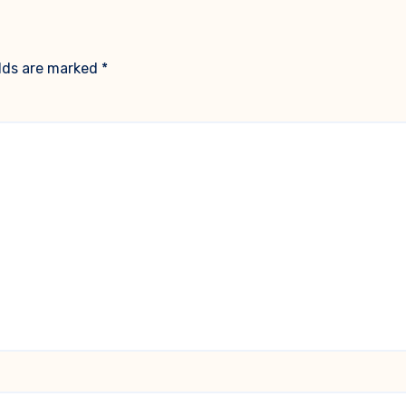
elds are marked
*