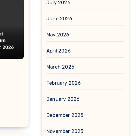
July 2026
June 2026
ri
May 2026
am
9, 2026
April 2026
March 2026
February 2026
January 2026
December 2025
November 2025