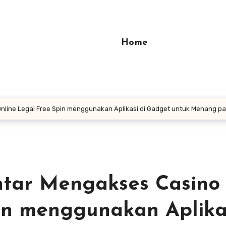
Home
line Legal Free Spin menggunakan Aplikasi di Gadget untuk Menang p
tar Mengakses Casino
in menggunakan Aplikas