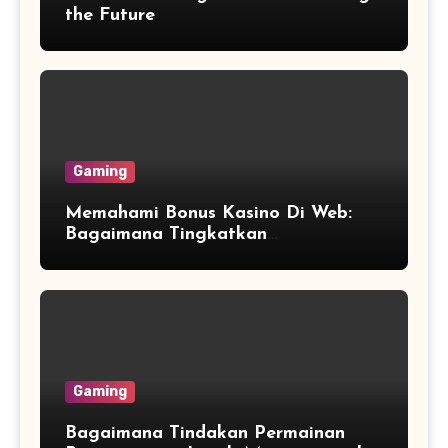
the Future
Gaming
Memahami Bonus Kasino Di Web:
Bagaimana Tingkatkan
Kemenangan Anda Dan Hindari
Jebakan
Gaming
Bagaimana Tindakan Permainan