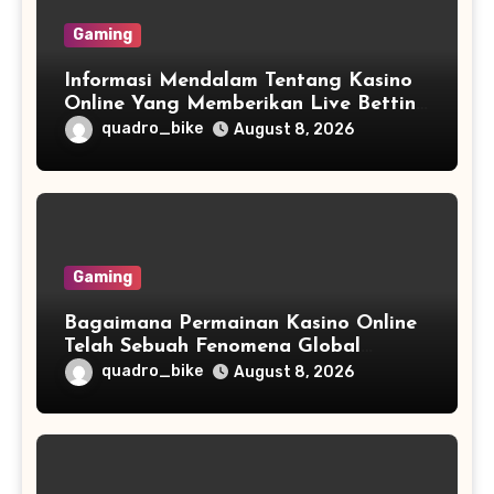
Gaming
Informasi Mendalam Tentang Kasino
Online Yang Memberikan Live Betting
, Pembayaran Crypto , Dan Keamanan
quadro_bike
August 8, 2026
Tingkat Tinggi
Gaming
Bagaimana Permainan Kasino Online
Telah Sebuah Fenomena Global
Dengan Kemudahan Mobile ,
quadro_bike
August 8, 2026
Pembayaran Cepat , Plus Katalog
Game Beragam