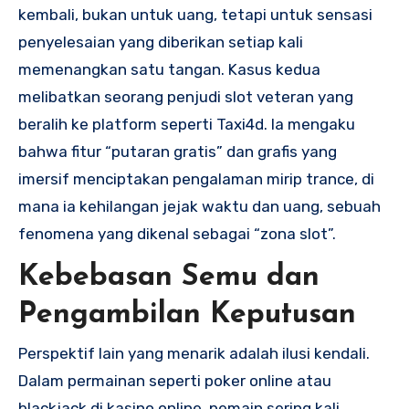
kembali, bukan untuk uang, tetapi untuk sensasi
penyelesaian yang diberikan setiap kali
memenangkan satu tangan. Kasus kedua
melibatkan seorang penjudi slot veteran yang
beralih ke platform seperti Taxi4d. Ia mengaku
bahwa fitur “putaran gratis” dan grafis yang
imersif menciptakan pengalaman mirip trance, di
mana ia kehilangan jejak waktu dan uang, sebuah
fenomena yang dikenal sebagai “zona slot”.
Kebebasan Semu dan
Pengambilan Keputusan
Perspektif lain yang menarik adalah ilusi kendali.
Dalam permainan seperti poker online atau
blackjack di kasino online, pemain sering kali