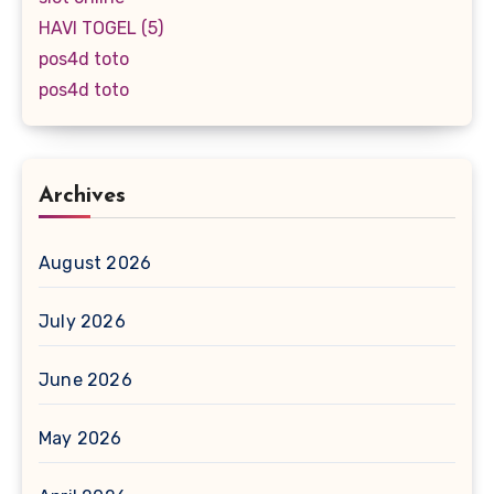
HAVI TOGEL (5)
pos4d toto
pos4d toto
Archives
August 2026
July 2026
June 2026
May 2026