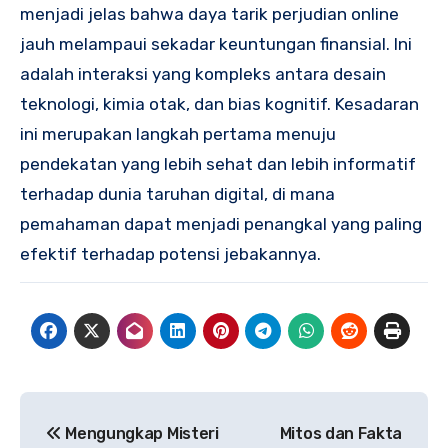
menjadi jelas bahwa daya tarik perjudian online
jauh melampaui sekadar keuntungan finansial. Ini
adalah interaksi yang kompleks antara desain
teknologi, kimia otak, dan bias kognitif. Kesadaran
ini merupakan langkah pertama menuju
pendekatan yang lebih sehat dan lebih informatif
terhadap dunia taruhan digital, di mana
pemahaman dapat menjadi penangkal yang paling
efektif terhadap potensi jebakannya.
Post
Mengungkap Misteri
Mitos dan Fakta