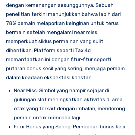
dengan kemenangan sesungguhnya. Sebuah
penelitian terkini menunjukkan bahwa lebih dari
78% pemain melaporkan keinginan untuk terus
bermain setelah mengalami near miss,
memperkuat siklus permainan yang sulit
dihentikan. Platform seperti Taxi4d
memanfaatkan ini dengan fitur-fitur seperti
putaran bonus kecil yang sering, menjaga pemain
dalam keadaan ekspektasi konstan.
Near Miss: Simbol yang hampir sejajar di
gulungan slot meningkatkan aktivitas di area
otak yang terkait dengan imbalan, mendorong
pemain untuk mencoba lagi.
Fitur Bonus yang Sering: Pemberian bonus kecil