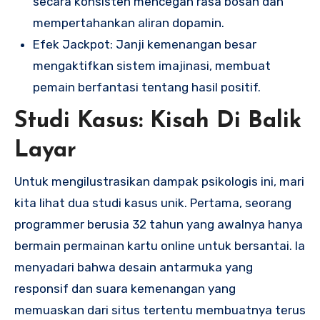
secara konsisten mencegah rasa bosan dan
mempertahankan aliran dopamin.
Efek Jackpot: Janji kemenangan besar
mengaktifkan sistem imajinasi, membuat
pemain berfantasi tentang hasil positif.
Studi Kasus: Kisah Di Balik
Layar
Untuk mengilustrasikan dampak psikologis ini, mari
kita lihat dua studi kasus unik. Pertama, seorang
programmer berusia 32 tahun yang awalnya hanya
bermain permainan kartu online untuk bersantai. Ia
menyadari bahwa desain antarmuka yang
responsif dan suara kemenangan yang
memuaskan dari situs tertentu membuatnya terus