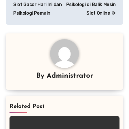
navigation
Slot Gacor Hari Ini dan
Psikologi di Balik Mesin
Psikologi Pemain
Slot Online
By
Administrator
Related Post