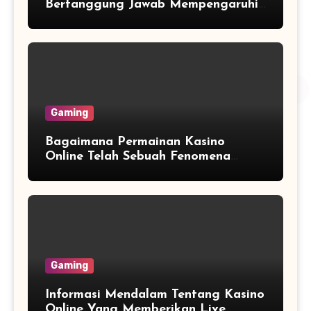
Bertanggung Jawab Mempengaruhi
Potensi Kasino Daring
Gaming
Bagaimana Permainan Kasino
Online Telah Sebuah Fenomena
Global Dengan Kemudahan Mobile ,
Pembayaran Cepat , Plus Katalog
Game Beragam
Gaming
Informasi Mendalam Tentang Kasino
Online Yang Memberikan Live