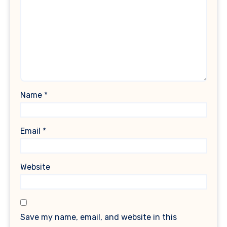
Name
*
Email
*
Website
Save my name, email, and website in this