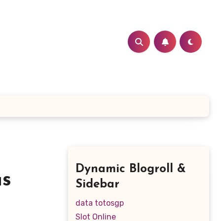
Dynamic Blogroll &
as
Sidebar
data totosgp
Slot Online