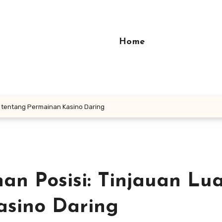
Home
s tentang Permainan Kasino Daring
an Posisi: Tinjauan Lu
asino Daring