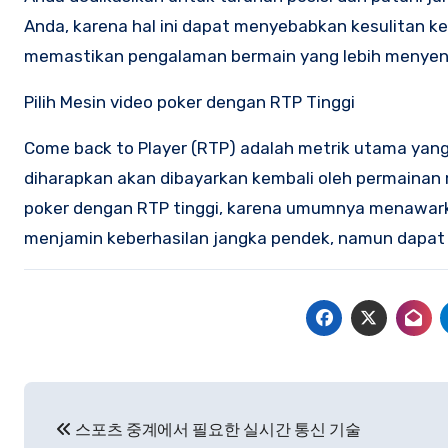
Anda, karena hal ini dapat menyebabkan kesulitan 
memastikan pengalaman bermain yang lebih menyena
Pilih Mesin video poker dengan RTP Tinggi
Come back to Player (RTP) adalah metrik utama yan
diharapkan akan dibayarkan kembali oleh permainan 
poker dengan RTP tinggi, karena umumnya menawark
menjamin keberhasilan jangka pendek, namun dapat 
Post
스포츠 중계에서 필요한 실시간 통신 기술
navigation