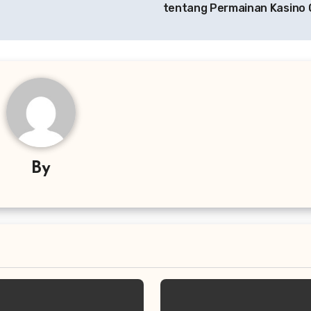
tentang Permainan Kasino 
By