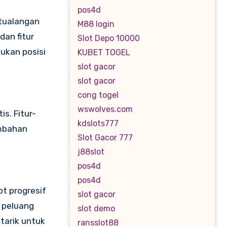
pos4d
etualangan
M88 login
dan fitur
Slot Depo 10000
ukan posisi
KUBET TOGEL
slot gacor
slot gacor
cong togel
wswolves.com
is. Fitur-
kdslots777
ambahan
Slot Gacor 777
j88slot
pos4d
pos4d
ot progresif
slot gacor
 peluang
slot demo
tarik untuk
ransslot88