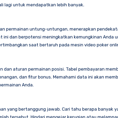
 lagi untuk mendapatkan lebih banyak.
akan permainan untung-untungan, menerapkan pendekat
t ini dan berpotensi meningkatkan kemungkinan Anda 
pertimbangkan saat bertaruh pada mesin video poker onli
n dan aturan permainan posisi. Tabel pembayaran memb
menangan, dan fitur bonus. Memahami data ini akan mem
permainan Anda.
n yang bertanggung jawab. Cari tahu berapa banyak ya
umlah tersebut. Hindari mengejar kerugian atau melamp