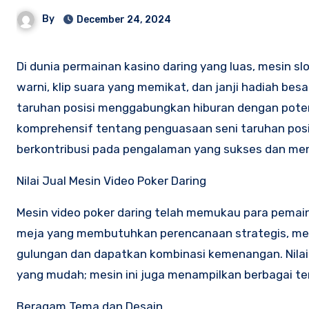
By
December 24, 2024
Di dunia permainan kasino daring yang luas, mesin slot memiliki daya tarik khusus dengan grafisnya yang berwarna-
warni, klip suara yang memikat, dan janji hadiah bes
taruhan posisi menggabungkan hiburan dengan potens
komprehensif tentang penguasaan seni taruhan posis
berkontribusi pada pengalaman yang sukses dan m
Nilai Jual Mesin Video Poker Daring
Mesin video poker daring telah memukau para pemai
meja yang membutuhkan perencanaan strategis, mes
gulungan dan dapatkan kombinasi kemenangan. Nilai 
yang mudah; mesin ini juga menampilkan berbagai te
Beragam Tema dan Desain