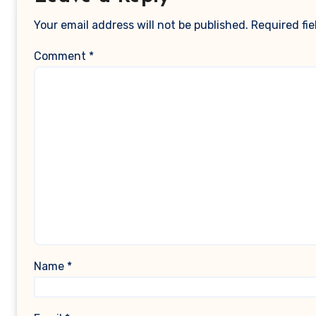
Your email address will not be published.
Required fi
Comment
*
Name
*