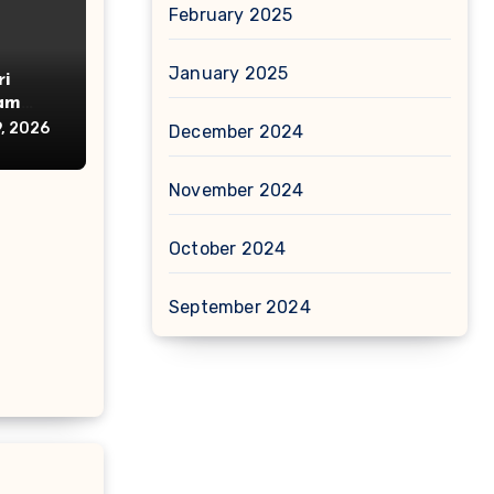
February 2025
January 2025
ri
am
9, 2026
December 2024
November 2024
October 2024
September 2024