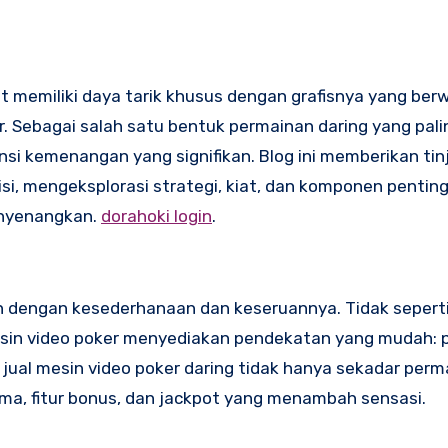
ar. Sebagai salah satu bentuk permainan daring yang pali
i kemenangan yang signifikan. Blog ini memberikan tin
i, mengeksplorasi strategi, kiat, dan komponen pentin
enyenangkan.
dorahoki login
.
n dengan kesederhanaan dan keseruannya. Tidak sepert
in video poker menyediakan pendekatan yang mudah: 
jual mesin video poker daring tidak hanya sekadar per
ma, fitur bonus, dan jackpot yang menambah sensasi.