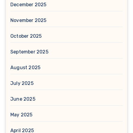
December 2025
November 2025
October 2025
September 2025
August 2025
July 2025
June 2025
May 2025
April 2025