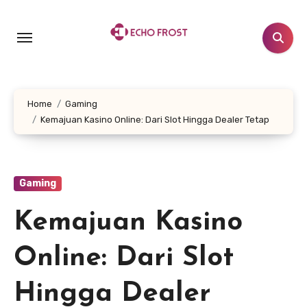
Skip
to
content
Home
Gaming
Kemajuan Kasino Online: Dari Slot Hingga Dealer Tetap
Gaming
Kemajuan Kasino
Online: Dari Slot
Hingga Dealer