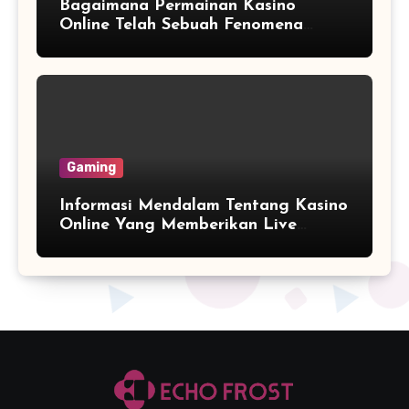
Bagaimana Permainan Kasino
Online Telah Sebuah Fenomena
Global Dengan Kemudahan Mobile ,
Pembayaran Cepat , Plus Katalog
Game Beragam
Gaming
Informasi Mendalam Tentang Kasino
Online Yang Memberikan Live
Betting , Pembayaran Crypto , Dan
Keamanan Tingkat Tinggi