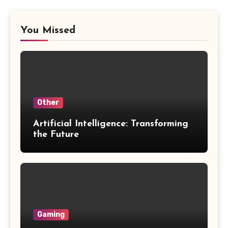
You Missed
Other
Artificial Intelligence: Transforming
the Future
Gaming