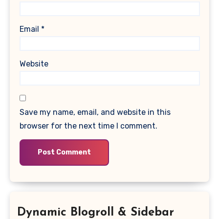
Email
*
Website
Save my name, email, and website in this
browser for the next time I comment.
Dynamic Blogroll & Sidebar