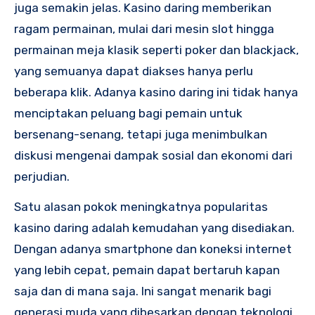
juga semakin jelas. Kasino daring memberikan
ragam permainan, mulai dari mesin slot hingga
permainan meja klasik seperti poker dan blackjack,
yang semuanya dapat diakses hanya perlu
beberapa klik. Adanya kasino daring ini tidak hanya
menciptakan peluang bagi pemain untuk
bersenang-senang, tetapi juga menimbulkan
diskusi mengenai dampak sosial dan ekonomi dari
perjudian.
Satu alasan pokok meningkatnya popularitas
kasino daring adalah kemudahan yang disediakan.
Dengan adanya smartphone dan koneksi internet
yang lebih cepat, pemain dapat bertaruh kapan
saja dan di mana saja. Ini sangat menarik bagi
generasi muda yang dibesarkan dengan teknologi.