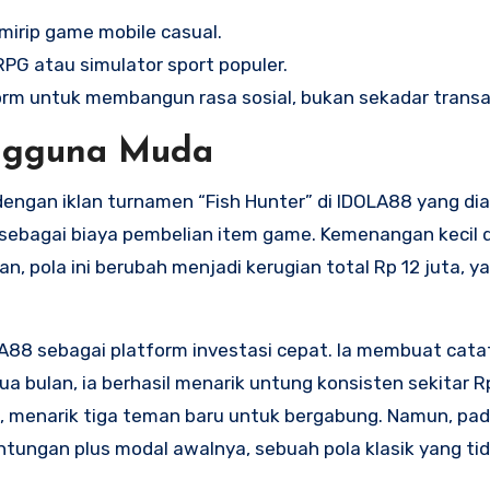
mirip game mobile casual.
PG atau simulator sport populer.
rm untuk membangun rasa sosial, bukan sekadar transa
engguna Muda
dengan iklan turnamen “Fish Hunter” di IDOLA88 yang d
 sebagai biaya pembelian item game. Kemenangan kecil di
n, pola ini berubah menjadi kerugian total Rp 12 juta, y
8 sebagai platform investasi cepat. Ia membuat cata
a bulan, ia berhasil menarik untung konsisten sekitar Rp
kat, menarik tiga teman baru untuk bergabung. Namun, pa
ungan plus modal awalnya, sebuah pola klasik yang tid