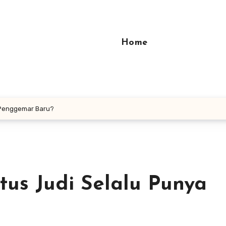
Home
 Penggemar Baru?
us Judi Selalu Punya