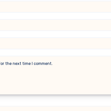
for the next time I comment.