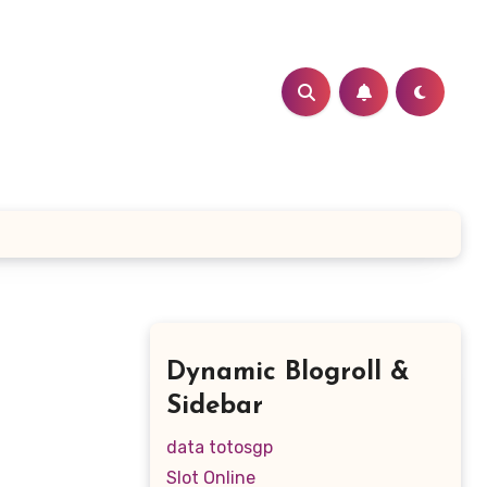
Dynamic Blogroll &
Sidebar
data totosgp
Slot Online