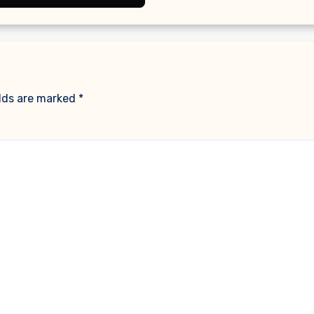
Promosi Pemain
i Tinggi
elds are marked
*