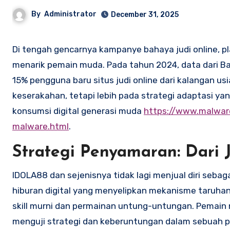
By
Administrator
December 31, 2025
Di tengah gencarnya kampanye bahaya judi online, platform seperti IDOLA88 justru terus menemukan cara untuk
menarik pemain muda. Pada tahun 2024, data dari B
15% pengguna baru situs judi online dari kalangan us
keserakahan, tetapi lebih pada strategi adaptasi yan
konsumsi digital generasi muda
https://www.malware
malware.html
.
Strategi Penyamaran: Dari 
IDOLA88 dan sejenisnya tidak lagi menjual diri sebag
hiburan digital yang menyelipkan mekanisme taruh
skill murni dan permainan untung-untungan. Pemain 
menguji strategi dan keberuntungan dalam sebuah pe