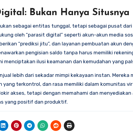
gital: Bukan Hanya Situsnya
ukan sebagai entitas tunggal, tetapi sebagai pusat dar
ukung oleh “parasit digital” seperti akun-akun media sos
ikan “prediksi jitu”, dan layanan pembuatan akun de
enawarkan pengisian saldo tanpa harus memiliki rekening
 Ini menciptakan ilusi keamanan dan kemudahan yang pal
ual lebih dari sekadar mimpi kekayaan instan. Mereka 
n yang terkontrol, dan rasa memiliki dalam komunitas vir
okir akses, tetapi dengan memahami dan menyediakan a
 yang positif dan produktif.