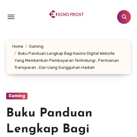
Skip
to
content
Home
Gaming
Buku Panduan Lengkap Bagi Kasino Digital Website
Yang Memberikan Pembayaran Terlindungi , Permainan
Transparan , Dan Uang Sungguhan Hadiah
Gaming
Buku Panduan
Lengkap Bagi