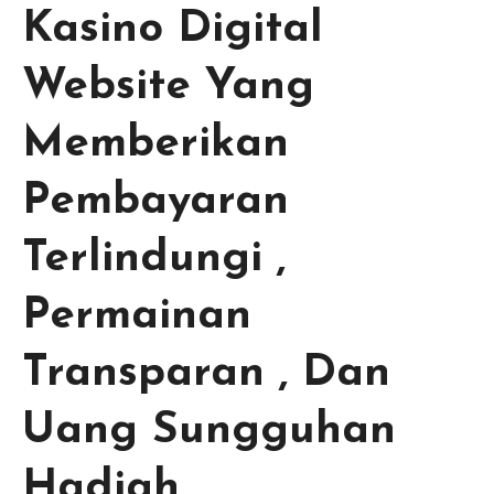
Kasino Digital
Website Yang
Memberikan
Pembayaran
Terlindungi ,
Permainan
Transparan , Dan
Uang Sungguhan
Hadiah