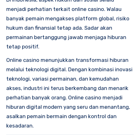
menjadi perhatian terkait online casino. Walau
banyak pemain mengakses platform global, risiko
hukum dan finansial tetap ada. Sadar akan
permainan bertanggung jawab menjaga hiburan
tetap positif.
Online casino menunjukkan transformasi hiburan
melalui teknologi digital. Dengan kombinasi inovasi
teknologi, variasi permainan, dan kemudahan
akses, industri ini terus berkembang dan menarik
perhatian banyak orang. Online casino menjadi
hiburan digital modern yang seru dan menantang,
asalkan pemain bermain dengan kontrol dan
kesadaran.