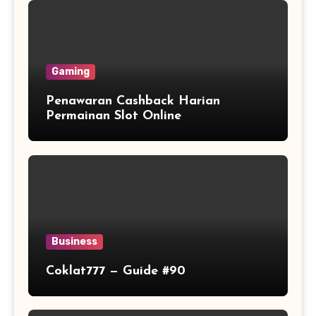
Gaming
Penawaran Cashback Harian
Permainan Slot Online
Business
Coklat777 — Guide #90