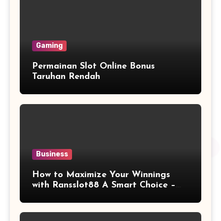
Gaming
Permainan Slot Online Bonus
Taruhan Rendah
Business
How to Maximize Your Winnings
with Ransslot88 A Smart Choice –
Pro Tips