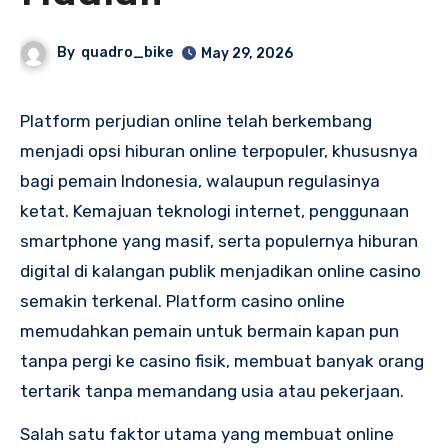
By
quadro_bike
May 29, 2026
Platform perjudian online telah berkembang
menjadi opsi hiburan online terpopuler, khususnya
bagi pemain Indonesia, walaupun regulasinya
ketat. Kemajuan teknologi internet, penggunaan
smartphone yang masif, serta populernya hiburan
digital di kalangan publik menjadikan online casino
semakin terkenal. Platform casino online
memudahkan pemain untuk bermain kapan pun
tanpa pergi ke casino fisik, membuat banyak orang
tertarik tanpa memandang usia atau pekerjaan.
Salah satu faktor utama yang membuat online