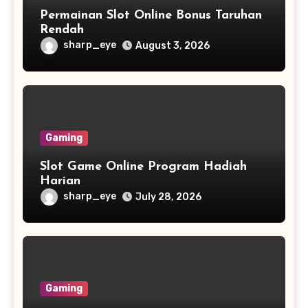
Permainan Slot Online Bonus Taruhan
Rendah
sharp_eye
August 3, 2026
Gaming
Slot Game Online Program Hadiah
Harian
sharp_eye
July 28, 2026
Gaming